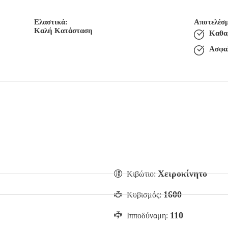
Ελαστικά:
Αποτελέσμ
Καλή Κατάσταση
Καθα
Ασφαλ
Χειροκίνητο
Κιβώτιο:
1600
Κυβισμός:
110
Ιπποδύναμη: