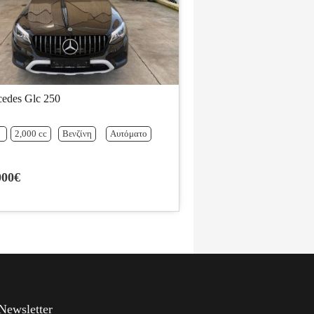
edes Glc 250
2,000 cc
Βενζίνη
Αυτόματο
000€
Newsletter