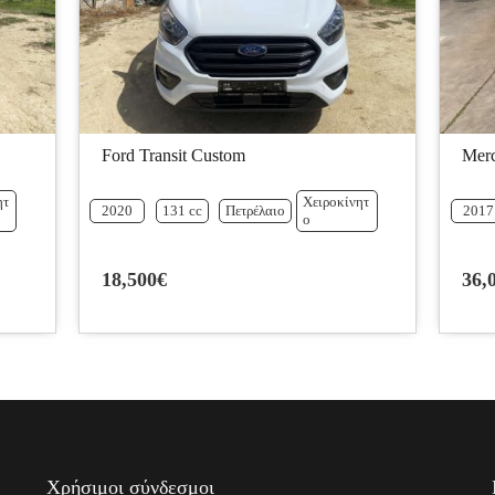
Ford Transit Custom
Merc
ητ
Χειροκίνητ
2020
131 cc
Πετρέλαιο
2017
ο
18,500€
36,
Χρήσιμοι σύνδεσμοι