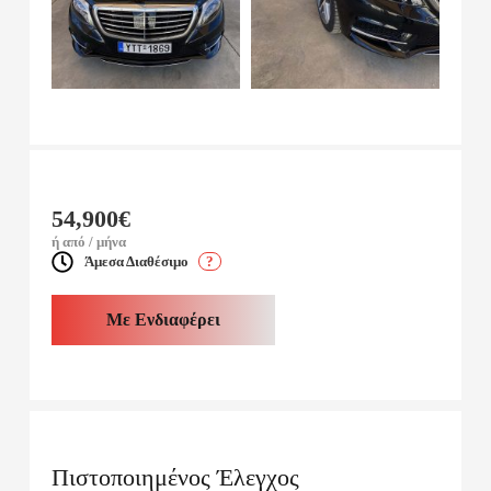
54,900€
ή από / μήνα
Άμεσα Διαθέσιμο
?
Με Ενδιαφέρει
Πιστοποιημένος Έλεγχος