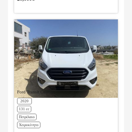
Ford Transit Custom
2020
131 cc
Πετρέλαιο
Χειροκίνητο