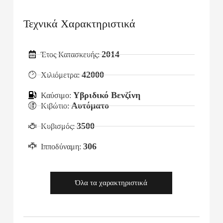
Τεχνικά Χαρακτηριστικά
2014
Έτος Κατασκευής:
42000
Χιλιόμετρα:
Υβριδικό Βενζίνη
Καύσιμο:
Αυτόματο
Κιβώτιο:
3500
Κυβισμός:
306
Ιπποδύναμη:
Όλα τα χαρακτηριστικά