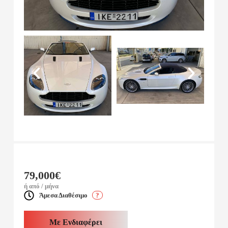
79,000€
ή από / μήνα
Άμεσα Διαθέσιμο
?
Με Ενδιαφέρει