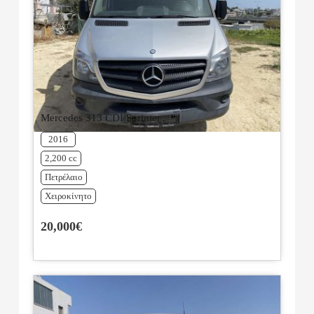
Mercedes 313 CDI Sprinter
2016
2,200 cc
Πετρέλαιο
Χειροκίνητο
20,000€