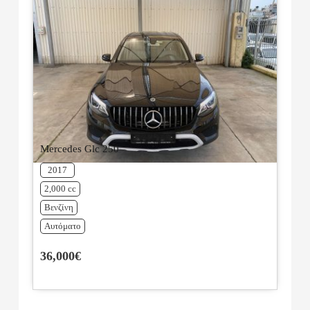
Mercedes Glc 250
2017
2,000 cc
Βενζίνη
Αυτόματο
36,000€