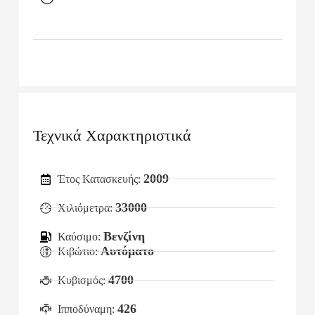
Τεχνικά Χαρακτηριστικά
2009
Έτος Κατασκευής:
33000
Χιλιόμετρα:
Βενζίνη
Καύσιμο:
Αυτόματο
Κιβώτιο:
4700
Κυβισμός:
426
Ιπποδύναμη: